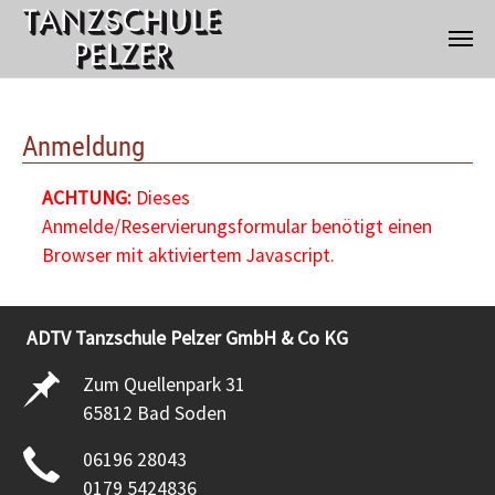
Zum Hauptinhalt springen
Anmeldung
ACHTUNG:
Dieses
Anmelde/Reservierungsformular benötigt einen
Browser mit aktiviertem Javascript.
ADTV Tanzschule Pelzer GmbH & Co KG
Zum Quellenpark 31
65812 Bad Soden
06196 28043
0179 5424836